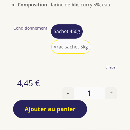
Composition
: farine de
blé
, curry 5%, eau
Conditionnement
Sachet 450g
Sachet 450g
Vrac sachet 5kg
Vrac sachet 5kg
Effacer
4,45
€
-
+
quantité de Mafaldi
Ajouter au panier